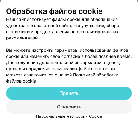
О проекте
Новости проекта
Размещение рекламы
Обработка файлов cookie
Медицинский маркетинг
Публичный договор
Наш сайт использует файлы cookie для обеспечения
удобства пользователей сайта, его улучшения, сбора
Пользовательское соглашение
Способы оплаты
статистики и предоставления персонализированных
Вакансии
Партнеры
рекомендаций.
Написать руководителю 103.by
Вы можете настроить параметры использования файлов
Написать в поддержку
cookie или изменить свое согласие в более позднее время.
Персональные настройки cookie
Для получения дополнительной информации о целях,
сроках и порядке использования файлов cookie вы
Обработка персональных данных
можете ознакомиться с нашей
Политикой обработки
файлов cookie
Принять
Отклонить
ВЫ ВЛАДЕЛЕЦ?
© 2026 ООО «Артокс Лаб», УНП 191700409
| 220012, Республика Беларусь,
Персональные настройки Cookie
г. Минск, улица Толбухина, 2, пом. 16 | help@103.by
Служба поддержки
+375 291212755